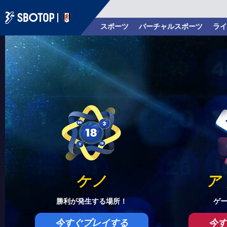
スポーツ
バーチャルスポーツ
ライ
ケノ
ア
勝利が発生する場所！
ゲ
今すぐプレイする
今す