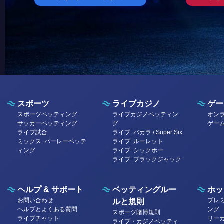
スポーツ
ライブカジノ
ゲー
スポーツベッティング
ライブカジノベッティン
オン
サッカーベッティング
グ
ゲー
ライブ試合
ライブ･バカラ / Super Six
ミックス･パーレーベッテ
ライブ･ルーレット
ィング
ライブ･シックボー
ライブ･ブラックジャック
ヘルプ & サポート
ベッティングルー
ホッ
お問い合わせ
プレ
ルと規則
ヘルプとよくある質問
ング
スポーツ賭博規則
ライブチャット
リー
ライブ・カジノベッティ