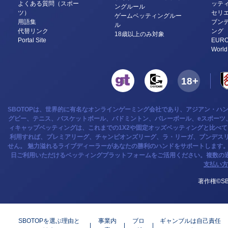
よくある質問（スポー
ッテ
ングルール
ツ）
セリ
ゲームベッティングルー
用語集
ブン
ル
代替リンク
ング
18歳以上のみ対象
Portal Site
EURO
World
SBOTOPは、世界的に有名なオンラインゲーミング会社であり、アジアン・ハ
グビー、テニス、バスケットボール、バドミントン、バレーボール、eスポーツ、
ィキャップベッティングは、これまでの1X2や固定オッズベッティングと比べ
利用すれば、プレミアリーグ、チャンピオンズリーグ、ラ・リーガ、ブンデスリ
せん。 魅力溢れるライブディーラーがあなたの勝利のハンドをサポートします
日ご利用いただけるベッティングプラットフォームをご活用ください。複数の
支払い方
著作権©SB
SBOTOPを選ぶ理由と
事業内
ブロ
ギャンブルは自己責任